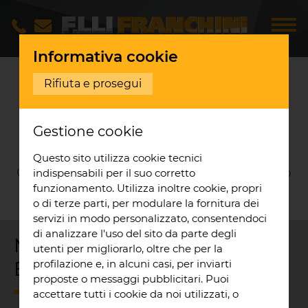
Informativa cookie
Servizi
Manutenzion
...
Rifiuta e prosegui
MANUTENZIONE
Gestione cookie
IMPIANTI EOLICI
Questo sito utilizza cookie tecnici
Giocare d’anticipo per sfruttare appieno
indispensabili per il suo corretto
funzionamento. Utilizza inoltre cookie, propri
la forza del vento
o di terze parti, per modulare la fornitura dei
servizi in modo personalizzato, consentendoci
di analizzare l'uso del sito da parte degli
Manutenzione Impianti
utenti per migliorarlo, oltre che per la
profilazione e, in alcuni casi, per inviarti
Eolici
proposte o messaggi pubblicitari. Puoi
accettare tutti i cookie da noi utilizzati, o