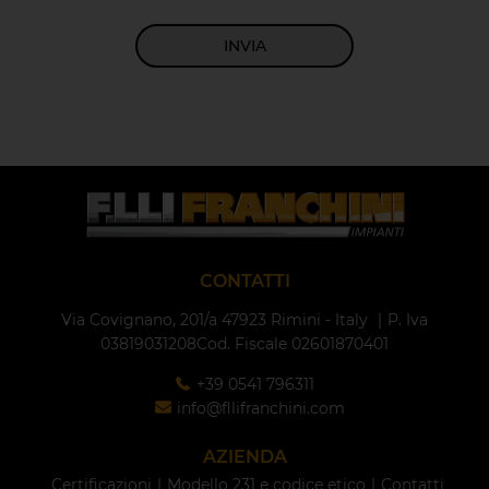
INVIA
CONTATTI
Via Covignano, 201/a
47923 Rimini - Italy
P. Iva
03819031208
Cod. Fiscale 02601870401
+39 0541 796311
info@fllifranchini.com
AZIENDA
Certificazioni
Modello 231 e codice etico
Contatti