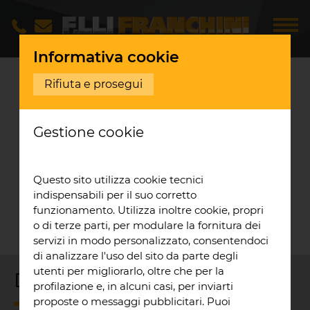
Informativa cookie
Opere realizzate
Pit
...
Rifiuta e prosegui
NUOVA PIT BUILDING
Gestione cookie
PRESSO MISANO
WORLD CIRCUIT
Questo sito utilizza cookie tecnici
Completamento della nuova pit
indispensabili per il suo corretto
building presso Misano World Circuit
funzionamento. Utilizza inoltre cookie, propri
Marco Simoncelli.
o di terze parti, per modulare la fornitura dei
servizi in modo personalizzato, consentendoci
di analizzare l'uso del sito da parte degli
utenti per migliorarlo, oltre che per la
Descrizione del progetto
profilazione e, in alcuni casi, per inviarti
proposte o messaggi pubblicitari. Puoi