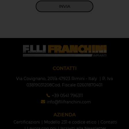
INVIA
CONTATTI
Via Covignano, 201/a
47923 Rimini - Italy
P. Iva
03819031208
Cod. Fiscale 02601870401
+39 0541 796311
info@fllifranchini.com
AZIENDA
Certificazioni
Modello 231 e codice etico
Contatti
Lavora con noi
Iscriviti alla Newsletter