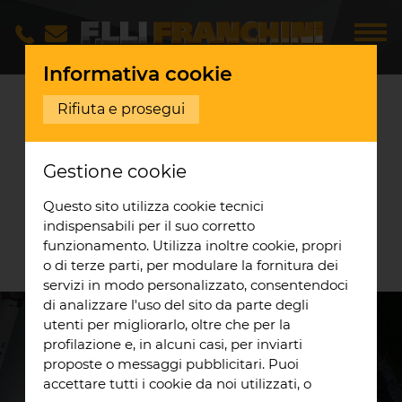
Informativa cookie
Opere realizzate
Stabiliment
...
Rifiuta e prosegui
STABILIMENTO
Gestione cookie
APOFRUIT
ALTEDO
Questo sito utilizza cookie tecnici
MALALBERGO
indispensabili per il suo corretto
funzionamento. Utilizza inoltre cookie, propri
Realizzazione impianto fotovoltaico
o di terze parti, per modulare la fornitura dei
DESCRIZIONE DEL
servizi in modo personalizzato, consentendoci
di analizzare l'uso del sito da parte degli
PROGETTO
utenti per migliorarlo, oltre che per la
profilazione e, in alcuni casi, per inviarti
Apofruit Altedo Malalbergo impianto
proposte o messaggi pubblicitari. Puoi
fotovoltaico:
accettare tutti i cookie da noi utilizzati, o
Realizzazione di un impianto