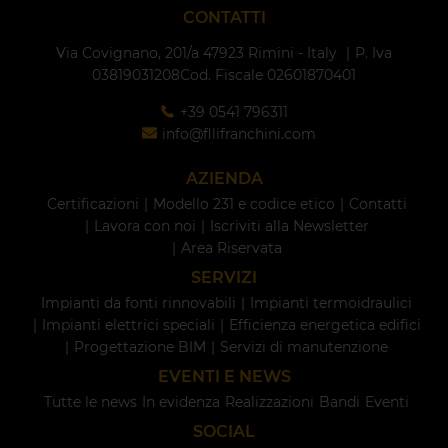
CONTATTI
Via Covignano, 201/a
47923 Rimini - Italy
P. Iva
03819031208
Cod. Fiscale 02601870401
+39 0541 796311
info@fllifranchini.com
AZIENDA
Certificazioni
Modello 231 e codice etico
Contatti
Lavora con noi
Iscriviti alla Newsletter
Area Riservata
SERVIZI
Impianti da fonti rinnovabili
Impianti termoidraulici
Impianti elettrici speciali
Efficienza energetica edifici
Progettazione BIM
Servizi di manutenzione
EVENTI E NEWS
Tutte le news
In evidenza
Realizzazioni
Bandi
Eventi
SOCIAL