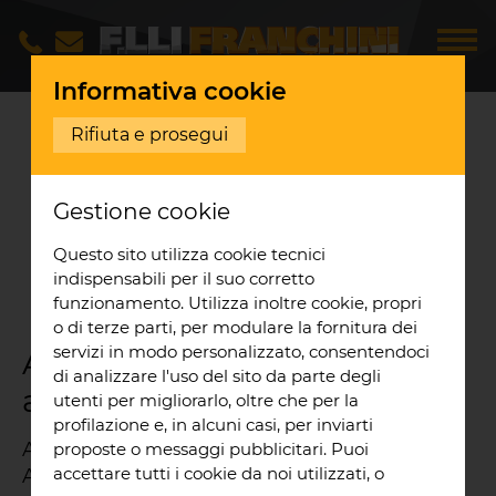
Informativa cookie
Opere realizzate
Stabiliment
...
Rifiuta e prosegui
STABILIMENTO
Gestione cookie
APOFRUIT
LONGIANO
Questo sito utilizza cookie tecnici
Realizzazione impianto fotovoltaico
indispensabili per il suo corretto
Longiano
funzionamento. Utilizza inoltre cookie, propri
o di terze parti, per modulare la fornitura dei
servizi in modo personalizzato, consentendoci
Apofruit Italia - soc. coop.
di analizzare l'uso del sito da parte degli
agricola
utenti per migliorarlo, oltre che per la
profilazione e, in alcuni casi, per inviarti
Apofruit Italia è una Società Cooperativa
proposte o messaggi pubblicitari. Puoi
accettare tutti i cookie da noi utilizzati, o
Agricola riconosciuta dalla normativa