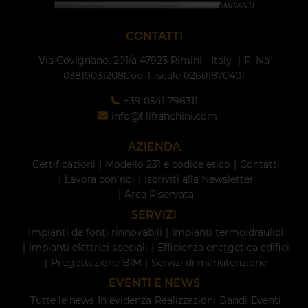
CONTATTI
Via Covignano, 201/a
47923 Rimini - Italy
P. Iva
03819031208
Cod. Fiscale 02601870401
+39 0541 796311
info@fllifranchini.com
AZIENDA
Certificazioni
Modello 231 e codice etico
Contatti
Lavora con noi
Iscriviti alla Newsletter
Area Riservata
SERVIZI
Impianti da fonti rinnovabili
Impianti termoidraulici
Impianti elettrici speciali
Efficienza energetica edifici
Progettazione BIM
Servizi di manutenzione
EVENTI E NEWS
Tutte le news
In evidenza
Realizzazioni
Bandi
Eventi