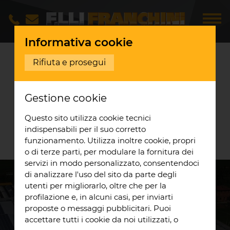
Informativa cookie
Opere realizzate
Stabiliment
...
Rifiuta e prosegui
STABILIMENTO
Gestione cookie
APOFRUIT
VIGNOLA
Questo sito utilizza cookie tecnici
Realizzazione impianto Vignola
indispensabili per il suo corretto
fotovoltaico
funzionamento. Utilizza inoltre cookie, propri
o di terze parti, per modulare la fornitura dei
servizi in modo personalizzato, consentendoci
di analizzare l'uso del sito da parte degli
utenti per migliorarlo, oltre che per la
profilazione e, in alcuni casi, per inviarti
DESCRIZIONE DEL
proposte o messaggi pubblicitari. Puoi
PROGETTO
accettare tutti i cookie da noi utilizzati, o