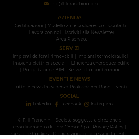
info@fllifranchini.com
AZIENDA
Certificazioni
Modello 231 e codice etico
Contatti
Lavora con noi
Iscriviti alla Newsletter
Area Riservata
SERVIZI
Impianti da fonti rinnovabili
Impianti termoidraulici
Impianti elettrici speciali
Efficienza energetica edifici
Progettazione BIM
Servizi di manutenzione
EVENTI E NEWS
Tutte le news
In evidenza
Realizzazioni
Bandi
Eventi
SOCIAL
Linkedin
Facebook
Instagram
© F.lli Franchini - Società soggetta a direzione e
coordinamento di Hera Comm Spa |
Privacy Policy
|
Gestione Cookies
|
Dichiarazione di accessibilità
| Sito