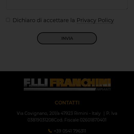
Dichiaro di accettare la
Privacy Policy
INVIA
CONTATTI
Via Covignano, 201/a
47923 Rimini - Italy
P. Iva
03819031208
Cod. Fiscale 02601870401
+39 0541 796311